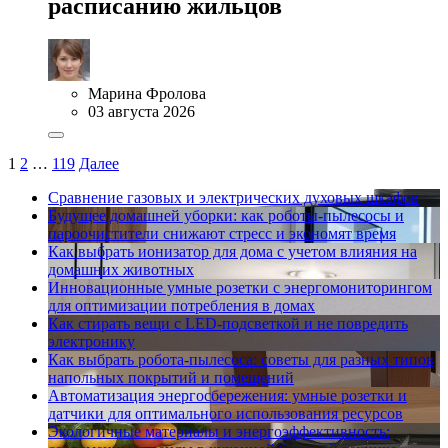
расписанию жильцов
Марина Фролова
03 августа 2026
1
2
…
119
Далее
Сравнение газовых и электрических духовых шкафов
Будущее домашней уборки: как роботы-пылесосы и
пароочистители снижают стресс и экономят время
Как выбрать ионизатор для дома с учетом влияния на
домашних животных
Инновационные умные розетки с энергомониторингом
для оптимизации потребления в домах
Как стирать вещи с LED-подсветкой и не повредить
электронику
Как выбрать робота-пылесоса: советы для разных типов
напольных покрытий и помещений
Автоматизация энергосбережения: умные розетки и
датчики для оптимального использования ресурсов
Экологичные материалы и энергоэффективность: