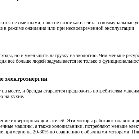
аются незаметными, пока не возникают счета за коммунальные у
аже в режиме ожидания или при несвоевременной эксплуатации.
асходы, но и уменьшить нагрузку на экологию. Чем меньше рес
дня всё больше людей задумывается не только о функциональнос
е электроэнергии
т на месте, и бренды стараются предложить потребителям макс
ю на кухне.
ние инверторных двигателей. Эти моторы работают плавно и р
омоечные машины, а также холодильники, потребляют меньше эле
е примерно на 20-30% по сравнению с обычными моторами. Плю