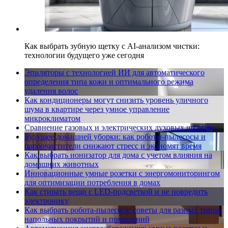
Как выбрать зубную щетку с AI-анализом чистки:
технологии будущего уже сегодня
Эпиляторы с технологией ИИ для автоматического
определения типа кожи и оптимального режима
удаления волос
Как кондиционеры могут снизить уровень уличного
шума в квартире через умное управление
микроклиматом
Сравнение газовых и электрических духовых шкафов
Будущее домашней уборки: как роботы-пылесосы и
пароочистители снижают стресс и экономят время
Как выбрать ионизатор для дома с учетом влияния на
домашних животных
Инновационные умные розетки с энергомониторингом
для оптимизации потребления в домах
Как стирать вещи с LED-подсветкой и не повредить
электронику
Как выбрать робота-пылесоса: советы для разных типов
напольных покрытий и помещений