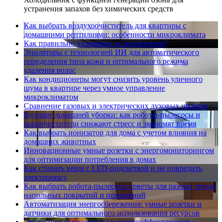
устранения запахов без химических средств
Как выбрать воздухоочиститель для квартиры с
домашними рептилиями: особенности микроклимата
Как правильно ухаживать за эпилятором?
Эпиляторы с технологией ИИ для автоматического
определения типа кожи и оптимального режима
удаления волос
Как кондиционеры могут снизить уровень уличного
шума в квартире через умное управление
микроклиматом
Сравнение газовых и электрических духовых шкафов
Будущее домашней уборки: как роботы-пылесосы и
пароочистители снижают стресс и экономят время
Как выбрать ионизатор для дома с учетом влияния на
домашних животных
Инновационные умные розетки с энергомониторингом
для оптимизации потребления в домах
Как стирать вещи с LED-подсветкой и не повредить
электронику
Как выбрать робота-пылесоса: советы для разных типов
напольных покрытий и помещений
Автоматизация энергосбережения: умные розетки и
датчики для оптимального использования ресурсов
Экологичные материалы и энергоэффективность: