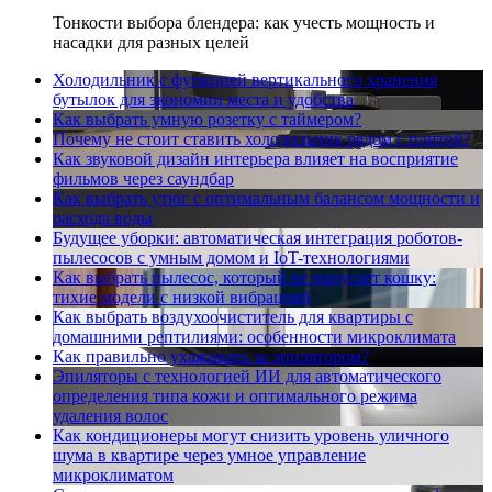
Тонкости выбора блендера: как учесть мощность и
насадки для разных целей
Холодильник с функцией вертикального хранения
бутылок для экономии места и удобства
Как выбрать умную розетку с таймером?
Почему не стоит ставить холодильник рядом с плитой?
Как звуковой дизайн интерьера влияет на восприятие
фильмов через саундбар
Как выбрать утюг с оптимальным балансом мощности и
расхода воды
Будущее уборки: автоматическая интеграция роботов-
пылесосов с умным домом и IoT-технологиями
Как выбрать пылесос, который не напугает кошку:
тихие модели с низкой вибрацией
Как выбрать воздухоочиститель для квартиры с
домашними рептилиями: особенности микроклимата
Как правильно ухаживать за эпилятором?
Эпиляторы с технологией ИИ для автоматического
определения типа кожи и оптимального режима
удаления волос
Как кондиционеры могут снизить уровень уличного
шума в квартире через умное управление
микроклиматом