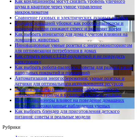
Как кондиционеры могут снизить уровень уличного
шума в квартире через умное управление
микроклиматом
Сравнение газовых и электрических духовых шкафов
Будущее домашней уборки: как роботы-пылесосы и
пароочистители снижают стресс и экономят время
Как выбрать ионизатор для дома с учетом влияния на
домашних животных
Инновационные умные розетки с энергомониторингом
для оптимизации потребления в домах
Как стирать вещи с LED-подсветкой и не повредить
электронику
Как выбрать робота-пылесоса: советы для разных типов
напольных покрытий и помещений
Автоматизация энергосбережения: умные розетки и
датчики для оптимального использования ресурсов
Экологичные материалы и энергоэффективность:
современные тренды в кухонной бытовой технике
Как кондиционеры влияют на поведение домашних
питомцев: неожиданные наблюдения ученых
Как выбрать блендер для приготовления детского
питания: советы и реальные модели
Рубрики