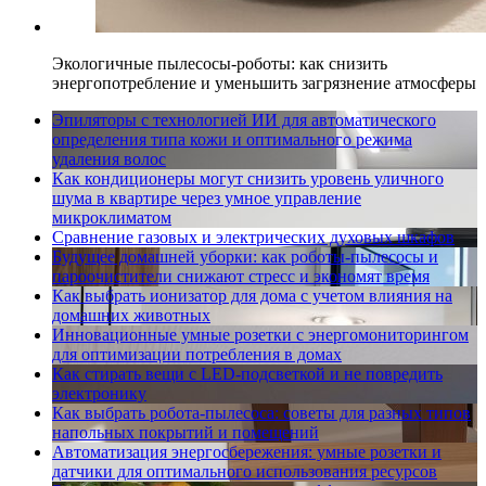
Экологичные пылесосы-роботы: как снизить
энергопотребление и уменьшить загрязнение атмосферы
Эпиляторы с технологией ИИ для автоматического
определения типа кожи и оптимального режима
удаления волос
Как кондиционеры могут снизить уровень уличного
шума в квартире через умное управление
микроклиматом
Сравнение газовых и электрических духовых шкафов
Будущее домашней уборки: как роботы-пылесосы и
пароочистители снижают стресс и экономят время
Как выбрать ионизатор для дома с учетом влияния на
домашних животных
Инновационные умные розетки с энергомониторингом
для оптимизации потребления в домах
Как стирать вещи с LED-подсветкой и не повредить
электронику
Как выбрать робота-пылесоса: советы для разных типов
напольных покрытий и помещений
Автоматизация энергосбережения: умные розетки и
датчики для оптимального использования ресурсов