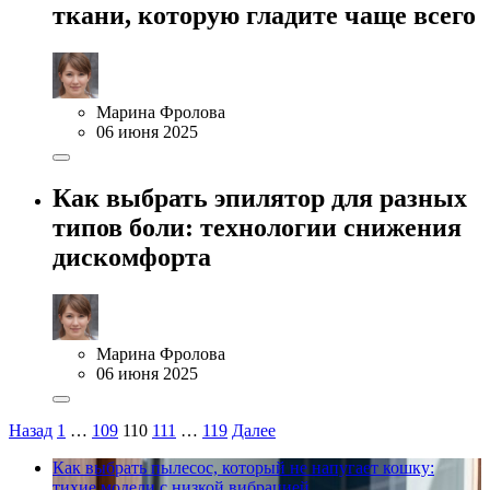
ткани, которую гладите чаще всего
Марина Фролова
06 июня 2025
Как выбрать эпилятор для разных
типов боли: технологии снижения
дискомфорта
Марина Фролова
06 июня 2025
Назад
1
…
109
110
111
…
119
Далее
Как выбрать пылесос, который не напугает кошку:
тихие модели с низкой вибрацией