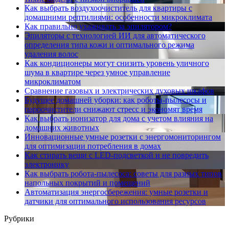
Как выбрать воздухоочиститель для квартиры с
домашними рептилиями: особенности микроклимата
Как правильно ухаживать за эпилятором?
Эпиляторы с технологией ИИ для автоматического
определения типа кожи и оптимального режима
удаления волос
Как кондиционеры могут снизить уровень уличного
шума в квартире через умное управление
микроклиматом
Сравнение газовых и электрических духовых шкафов
Будущее домашней уборки: как роботы-пылесосы и
пароочистители снижают стресс и экономят время
Как выбрать ионизатор для дома с учетом влияния на
домашних животных
Инновационные умные розетки с энергомониторингом
для оптимизации потребления в домах
Как стирать вещи с LED-подсветкой и не повредить
электронику
Как выбрать робота-пылесоса: советы для разных типов
напольных покрытий и помещений
Автоматизация энергосбережения: умные розетки и
датчики для оптимального использования ресурсов
Рубрики