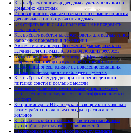
Как выбрать ионизатор для дома с учетом влияния на
домашних животных
Инновационные умные розетки с энергомониторингом
для оптимизации потребления в домах
Как стирать вещи с LED-подсветкой и не повредить
электронику
Как выбрать робота-пылесоса: советы для разных типов
напольных покрытий и помещений
Автоматизация энергосбережения: умные розетки и
датчики для оптимального использования ресурсов
Экологичные материалы и энергоэффективность:
современные тренды в кухонной бытовой технике
Как кондиционеры влияют на поведение домашних
питомцев: неожиданные наблюдения ученых
Как выбрать блендер для приготовления детского
питания: советы и реальные модели
Интеллектуальные климатические устройства: как
умные технологии улучшают энергоэффективность и
комфорт
Кондиционеры с ИИ, предсказывающие оптимальный
режим работы по данным погоды и расписанию
жильцов
Как выбрать робот-пылесос: сравнительный анализ
функций для разных типов поверхностей
Как звуковые панели меняют акустику комнаты: