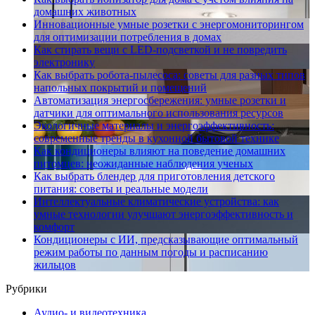
домашних животных
Инновационные умные розетки с энергомониторингом
для оптимизации потребления в домах
Как стирать вещи с LED-подсветкой и не повредить
электронику
Как выбрать робота-пылесоса: советы для разных типов
напольных покрытий и помещений
Автоматизация энергосбережения: умные розетки и
датчики для оптимального использования ресурсов
Экологичные материалы и энергоэффективность:
современные тренды в кухонной бытовой технике
Как кондиционеры влияют на поведение домашних
питомцев: неожиданные наблюдения ученых
Как выбрать блендер для приготовления детского
питания: советы и реальные модели
Интеллектуальные климатические устройства: как
умные технологии улучшают энергоэффективность и
комфорт
Кондиционеры с ИИ, предсказывающие оптимальный
режим работы по данным погоды и расписанию
жильцов
Рубрики
Аудио- и видеотехника