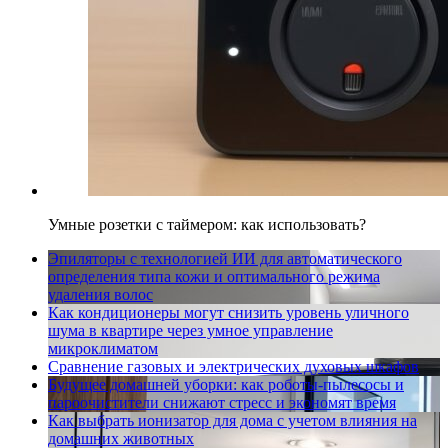
Умные розетки с таймером: как использовать?
Эпиляторы с технологией ИИ для автоматического
определения типа кожи и оптимального режима
удаления волос
Как кондиционеры могут снизить уровень уличного
шума в квартире через умное управление
микроклиматом
Сравнение газовых и электрических духовых шкафов
Будущее домашней уборки: как роботы-пылесосы и
пароочистители снижают стресс и экономят время
Как выбрать ионизатор для дома с учетом влияния на
домашних животных