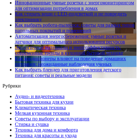
Инновационные умные розетки с энергомониторингом
для оптимизации потребления в домах
Как стирать вещи с LED-подсветкой и не повредить
электронику
Как выбрать робота-пылесоса: советы для разных типов
напольных покрытий и помещений
Автоматизация энергосбережения: умные розетки и
датчики для оптимального использования ресурсов
Экологичные материалы и энергоэффективность:
современные тренды в кухонной бытовой технике
Как кондиционеры влияют на поведение домашних
питомцев: неожиданные наблюдения ученых
Как выбрать блендер для приготовления детского
питания: советы и реальные модели
Рубрики
Аудио- и видеотехника
Бытовая техника для кухни
Климатическая техника
Мелкая кухонная техника
Советы по выбору и эксплуатации
Стирка и сушка
Техника для дома и комфорта
Техника для красоты и ухода