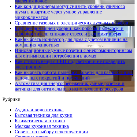
удаления волос
Как кондиционеры могут снизить уровень уличного
шума в квартире через умное управление
микроклиматом
Сравнение газовых и электрических духовых шкафов
Будущее домашней уборки: как роботы-пылесосы и
пароочистители снижают стресс и экономят время
Как выбрать ионизатор для дома с учетом влияния на
домашних животных
Инновационные умные розетки с энергомониторингом
для оптимизации потребления в домах
Как стирать вещи с LED-подсветкой и не повредить
электронику
Как выбрать робота-пылесоса: советы для разных типов
напольных покрытий и помещений
Автоматизация энергосбережения: умные розетки и
датчики для оптимального использования ресурсов
Рубрики
Аудио- и видеотехника
Бытовая техника для кухни
Климатическая техника
Мелкая кухонная техника
Советы по выбору и эксплуатации